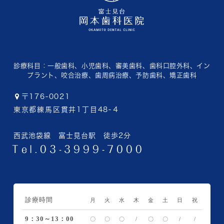
診療科目：
一般歯科、小児歯科、審美歯科、歯科口腔外科、イン
プラント、咬合治療、歯周病治療、予防歯科、矯正歯科
〒176-0021
東京都練馬区貫井1丁目48-４
西武池袋線 富士見台駅 徒歩2分
Tel.03-3999-7000
診療時間
月
火
水
木
金
土
日
祝
9：30～13：00
〇
〇
〇
/
〇
〇
/
/